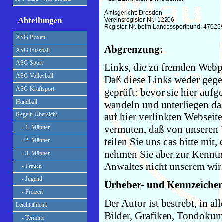
Amtsgericht: Dresden

Abteilungen
Vereinsregister-Nr.: 12206

Register-Nr. beim Landessportbund: 47025
ASG Boxen
Abgrenzung:
ASG Fussball
ASG Sport
Links, die zu fremden Webpr
ASG Volleyball
Daß diese Links weder gege
ASG Kraftsport
geprüft: bevor sie hier auf
Handball
wandeln und unterliegen da
auf hier verlinkten Webseite
Kegeln Übersicht
vermuten, daß von unseren W
- 1. Männer
teilen Sie uns das bitte mit
- 2. Männer
nehmen Sie aber zur Kenntni
- 3. Männer
Anwaltes nicht unserem wir
- Frauen
- Jugend
Urheber- und Kennzeichen
- Freizeit
Der Autor ist bestrebt, in 
Leichtathletik
Bilder, Grafiken, Tondokum
- Termine