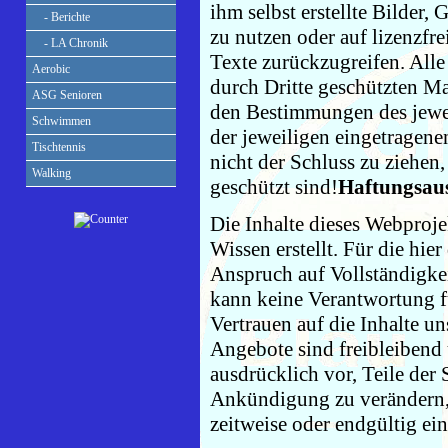
ihm selbst erstellte Bilder
- Berichte
zu nutzen oder auf lizenzf
- LA Chronik
Texte zurückzugreifen. Alle
Aerobic
durch Dritte geschützten M
ASG Senioren
den Bestimmungen des jewei
Schwimmen
der jeweiligen eingetragen
Tischtennis
nicht der Schluss zu ziehen
Walking
geschützt sind!
Haftungsau
Die Inhalte dieses Webproje
Wissen erstellt. Für die hi
Anspruch auf Vollständigkei
kann keine Verantwortung 
Vertrauen auf die Inhalte u
Angebote sind freibleibend 
ausdrücklich vor, Teile der
Ankündigung zu verändern, 
zeitweise oder endgültig ein