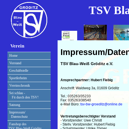
TSV Bla
Verein
Impressum
/Date
Home
Vorstand
TSV Blau-Weiß Gröditz e.V.
Geschäftstelle
Sportlerheim
Ansprechpartner: Hubert Fiebig
Vereinschronik
Anschrift: Waldweg 3a, 01609 Gröditz

Sei schlau -
Tel.: 035263/35233

Fit durch den TSV!
Fax: 035263/38540

e-Mail Büro: 
tsv-bw-groeditz@online.de
Satzung
Impressum/
Vertretungsberechtigter Vorstand
Datenschutz

- Vorsitzender: Uwe Christl

Fanshop des
- Stellv. Vorsitzender: Hubert Fiebig

- Schatzmeister: Ulrike Zörner

TSV Blau-Weiß Gröditz